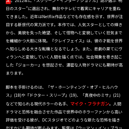
ス
。2012年に「スクリーン・インターナショナル」誌が選ぶ“明
日のスター”に選出され、舞台やテレビで着実にキャリアを重ね
てきました。近年はNetflix作品などでも存在感を示す、世界が注
目する新世代の実力派です。本作では、人気スターとしての輝き
から、美貌を失った絶望、そして怪物へと変貌していく狂気まで
を繊細かつ大胆に体現。『クレイフェイス』は、彼の才能を世界
へ知らしめる大きな転機となるでしょう。また、悲劇の果てにヴ
ィランへと変貌していく人間を描く点では、社会現象を巻き起こ
した『ジョーカー』を想起させ、濃密な人物ドラマにも期待が高
まります。
脚本を手掛けるのは、「ザ・ホーンティング・オブ・ヒルハウ
ス」(18)や『ドクター・スリープ』(19)、「真夜中のミサ」(21)
マイク・フラナガン
などで知られる現代ホラーの名手、
。人間
ドラマと恐怖を融合させた作品で世界中のホラーファンから高い
評価を受ける彼が、DCスタジオでどのような新たな恐怖を描き
出すかにも期待が膨らみます。監督は『ウーマン・イン・ブラッ