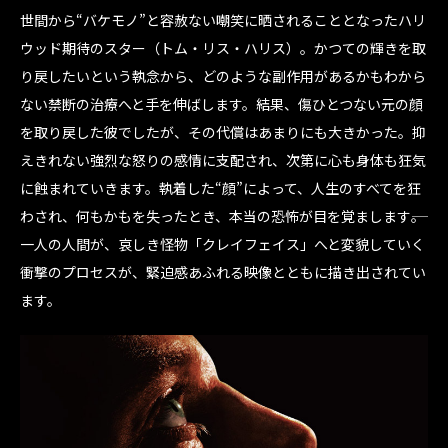
世間から“バケモノ”と容赦ない嘲笑に晒されることとなったハリ
ウッド期待のスター（トム・リス・ハリス）。かつての輝きを取
り戻したいという執念から、どのような副作用があるかもわから
ない禁断の治療へと手を伸ばします。結果、傷ひとつない元の顔
を取り戻した彼でしたが、その代償はあまりにも大きかった。抑
えきれない強烈な怒りの感情に支配され、次第に心も身体も狂気
に蝕まれていきます。執着した“顔”によって、人生のすべてを狂
わされ、何もかもを失ったとき、本当の恐怖が目を覚まします――。
一人の人間が、哀しき怪物「クレイフェイス」へと変貌していく
衝撃のプロセスが、緊迫感あふれる映像とともに描き出されてい
ます。